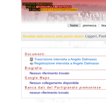
ISTITUTO PIEMONTESE
PER LA
S
TORIA DELLA
R
ESISTENZA
E DELLA
S
OCIETÀ
C
ONTEMPORANEA
'GIORGIO AGOSTI'
L'Archiv
home
premessa
bio
Liggeri, Paol
Risultato della ricerca sulla parola chiave:
Documenti
Trascrizione intervista a Angelo Dalmasso
Registrazione intervista a Angelo Dalmasso
Biografie
Nessun riferimento trovato
G
o
o
g
l
e
Maps
Nessun collegamento disponibile
Banca dati del
Partigianato piemontese
nessun riferimento trovato