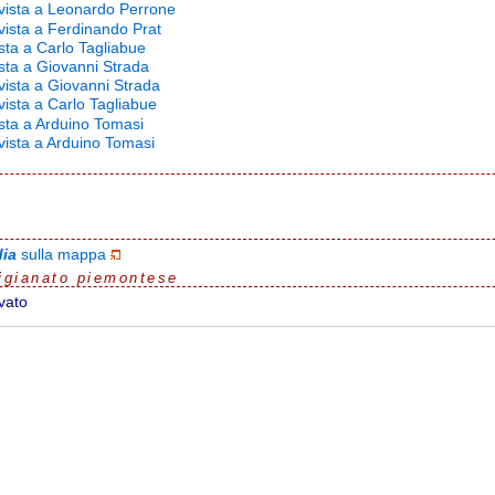
rvista a Leonardo Perrone
rvista a Ferdinando Prat
ista a Carlo Tagliabue
ista a Giovanni Strada
vista a Giovanni Strada
vista a Carlo Tagliabue
ista a Arduino Tomasi
rvista a Arduino Tomasi
dia
sulla mappa
igianato piemontese
vato