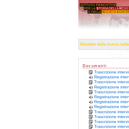
ISTITUTO PIEMONTESE
PER LA
S
TORIA DELLA
R
ESI
E DELLA
S
OCIETÀ
C
ONTE
'GIORGI
Risultato della ricerca sull
Documenti
Trascrizione interv
Registrazione inter
Trascrizione inter
Registrazione inte
Trascrizione inter
Registrazione inte
Registrazione inte
Registrazione inter
Trascrizione interv
Trascrizione inter
Trascrizione interv
Trascrizione interv