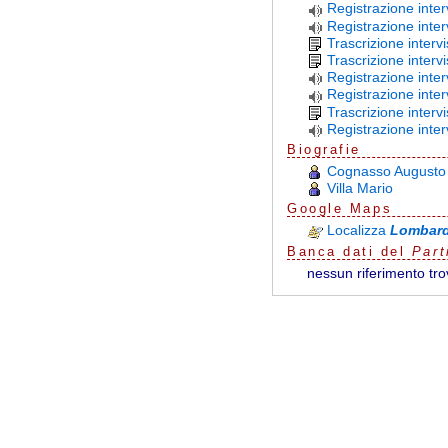
Registrazione inte
Registrazione inte
Trascrizione interv
Trascrizione interv
Registrazione inter
Registrazione inter
Trascrizione interv
Registrazione inte
Biografie
Cognasso Augusto
Villa Mario
G
o
o
g
l
e
Maps
Localizza
Lombar
Banca dati del
Part
nessun riferimento tro