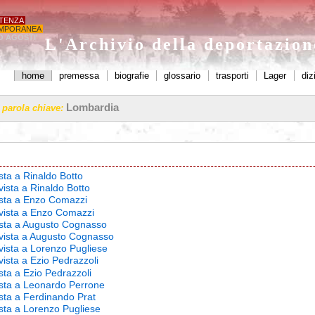
STENZA
MPORANEA
O AGOSTI'
L'Archivio della deportazio
home
premessa
biografie
glossario
trasporti
Lager
diz
Lombardia
a parola chiave:
ista a Rinaldo Botto
vista a Rinaldo Botto
vista a Enzo Comazzi
rvista a Enzo Comazzi
vista a Augusto Cognasso
rvista a Augusto Cognasso
rvista a Lorenzo Pugliese
vista a Ezio Pedrazzoli
ista a Ezio Pedrazzoli
vista a Leonardo Perrone
ista a Ferdinando Prat
ista a Lorenzo Pugliese