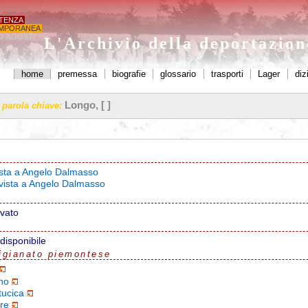
STENZA
MPORANEA
O AGOSTI'
L'Archivio della deportazio
home
premessa
biografie
glossario
trasporti
Lager
diz
Longo, [ ]
a parola chiave:
vista a Angelo Dalmasso
rvista a Angelo Dalmasso
ovato
disponibile
igianato piemontese
no
tucica
re