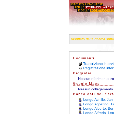
ISTITUTO PIEMONTESE
PER LA
S
TORIA DELLA
R
ESI
E DELLA
S
OCIETÀ
C
ONTE
'GIORGI
Risultato della ricerca sull
Documenti
Trascrizione inter
Registrazione inte
Biografie
Nessun riferimento tr
G
o
o
g
l
e
Maps
Nessun collegamento 
Banca dati del
Part
Longo Achille, Jan
Longo Agostino, Ti
Longo Alberto, Ber
Longo Alfredo, Lep