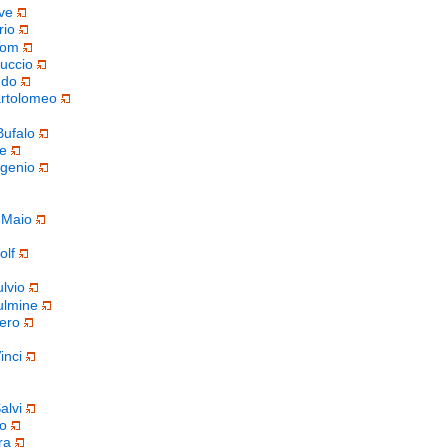
ve
rio
Tom
uccio
ndo
rtolomeo
ufalo
re
genio
 Maio
olf
lvio
ulmine
ero
inci
alvi
do
ra