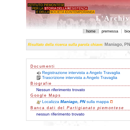
ISTITUTO PIEMONTESE
PER LA
S
TORIA DELLA
R
ESISTENZA
E DELLA
S
OCIETÀ
C
ONTEMPORANEA
'GIORGIO AGOSTI'
L'Archiv
home
premessa
bio
Maniago, P
Risultato della ricerca sulla parola chiave:
Documenti
Registrazione intervista a Angelo Travaglia
Trascrizione intervista a Angelo Travaglia
Biografie
Nessun riferimento trovato
G
o
o
g
l
e
Maps
Localizza
Maniago, PN
sulla mappa
Banca dati del
Partigianato piemontese
nessun riferimento trovato