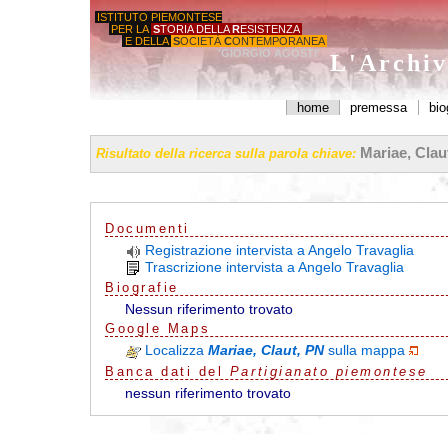
ISTITUTO PIEMONTESE
PER LA
S
TORIA DELLA
R
ESISTENZA
E DELLA
S
OCIETÀ
C
ONTEMPORANEA
'GIORGIO AGOSTI'
L'Archiv
home
premessa
bio
Mariae, Clau
Risultato della ricerca sulla parola chiave:
Documenti
Registrazione intervista a Angelo Travaglia
Trascrizione intervista a Angelo Travaglia
Biografie
Nessun riferimento trovato
G
o
o
g
l
e
Maps
Localizza
Mariae, Claut, PN
sulla mappa
Banca dati del
Partigianato piemontese
nessun riferimento trovato