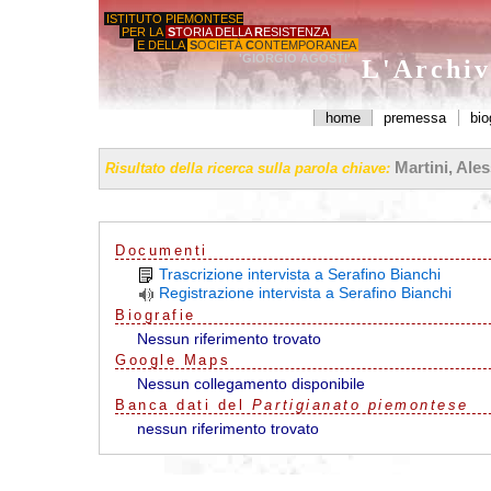
ISTITUTO PIEMONTESE
PER LA
S
TORIA DELLA
R
ESISTENZA
E DELLA
S
OCIETÀ
C
ONTEMPORANEA
'GIORGIO AGOSTI'
L'Archiv
home
premessa
bio
Martini, Ale
Risultato della ricerca sulla parola chiave:
Documenti
Trascrizione intervista a Serafino Bianchi
Registrazione intervista a Serafino Bianchi
Biografie
Nessun riferimento trovato
G
o
o
g
l
e
Maps
Nessun collegamento disponibile
Banca dati del
Partigianato piemontese
nessun riferimento trovato