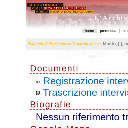
ISTITUTO PIEMONTESE
PER LA
S
TORIA DELLA
R
ESISTENZA
E DELLA
S
OCIETÀ
C
ONTEMPORANEA
'GIORGIO AGOSTI'
L'Archiv
home
premessa
bio
Miotto, [ ], 
Risultato della ricerca sulla parola chiave:
Documenti
Registrazione inter
Trascrizione interv
Biografie
Nessun riferimento t