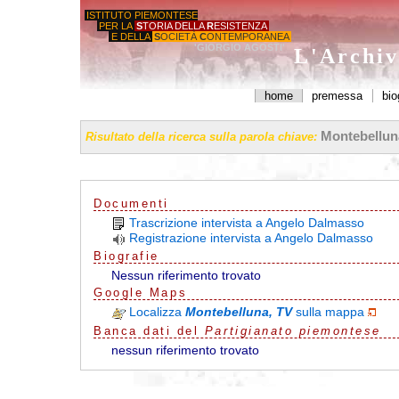
ISTITUTO PIEMONTESE
PER LA
S
TORIA DELLA
R
ESISTENZA
E DELLA
S
OCIETÀ
C
ONTEMPORANEA
'GIORGIO AGOSTI'
L'Archiv
home
premessa
bio
Montebellun
Risultato della ricerca sulla parola chiave:
Documenti
Trascrizione intervista a Angelo Dalmasso
Registrazione intervista a Angelo Dalmasso
Biografie
Nessun riferimento trovato
G
o
o
g
l
e
Maps
Localizza
Montebelluna, TV
sulla mappa
Banca dati del
Partigianato piemontese
nessun riferimento trovato