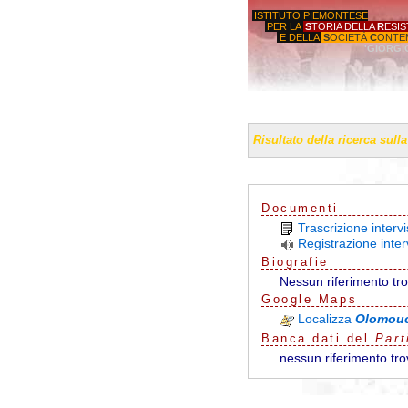
ISTITUTO PIEMONTESE
PER LA
S
TORIA DELLA
R
ESI
E DELLA
S
OCIETÀ
C
ONTE
'GIORGI
Risultato della ricerca sull
Documenti
Trascrizione inter
Registrazione inte
Biografie
Nessun riferimento tr
G
o
o
g
l
e
Maps
Localizza
Olomouc
Banca dati del
Part
nessun riferimento tro