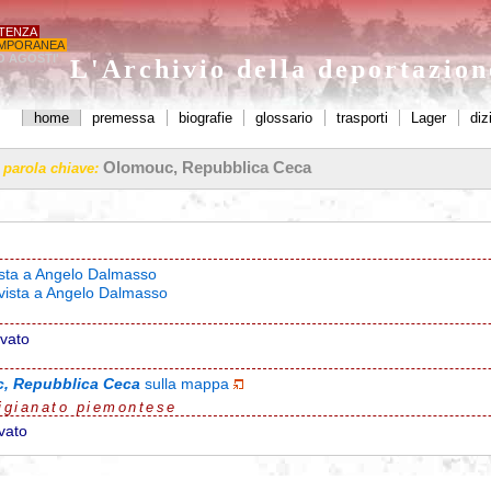
STENZA
MPORANEA
O AGOSTI'
L'Archivio della deportazio
home
premessa
biografie
glossario
trasporti
Lager
diz
Olomouc, Repubblica Ceca
a parola chiave:
vista a Angelo Dalmasso
rvista a Angelo Dalmasso
ovato
, Repubblica Ceca
sulla mappa
igianato piemontese
vato