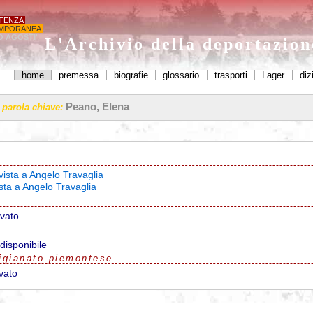
STENZA
MPORANEA
O AGOSTI'
L'Archivio della deportazio
home
premessa
biografie
glossario
trasporti
Lager
diz
Peano, Elena
a parola chiave:
vista a Angelo Travaglia
ista a Angelo Travaglia
ovato
disponibile
igianato piemontese
vato