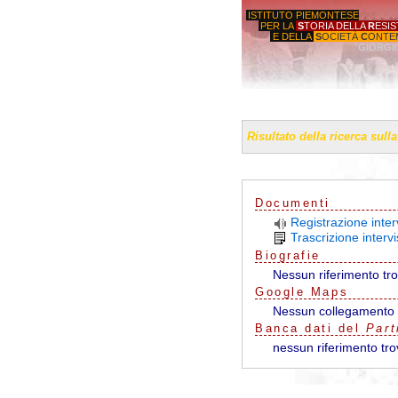
ISTITUTO PIEMONTESE
PER LA
S
TORIA DELLA
R
ESI
E DELLA
S
OCIETÀ
C
ONTE
'GIORGI
Risultato della ricerca sull
Documenti
Registrazione inter
Trascrizione interv
Biografie
Nessun riferimento tr
G
o
o
g
l
e
Maps
Nessun collegamento 
Banca dati del
Part
nessun riferimento tro