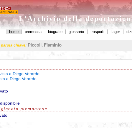
STENZA
MPORANEA
O AGOSTI'
L'Archivio della deportazio
home
premessa
biografie
glossario
trasporti
Lager
diz
Piccoli, Flaminio
a parola chiave:
rvista a Diego Verardo
ista a Diego Verardo
ovato
disponibile
igianato piemontese
vato