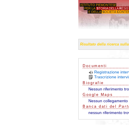
ISTITUTO PIEMONTESE
PER LA
S
TORIA DELLA
R
ESI
E DELLA
S
OCIETÀ
C
ONTE
'GIORGI
Risultato della ricerca sull
Documenti
Registrazione inte
Trascrizione interv
Biografie
Nessun riferimento tr
G
o
o
g
l
e
Maps
Nessun collegamento 
Banca dati del
Part
nessun riferimento tro