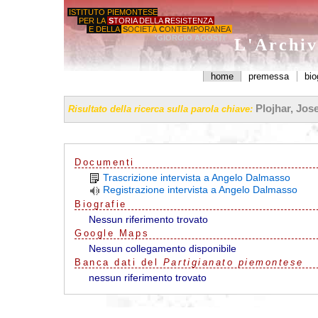
ISTITUTO PIEMONTESE
PER LA
S
TORIA DELLA
R
ESISTENZA
E DELLA
S
OCIETÀ
C
ONTEMPORANEA
'GIORGIO AGOSTI'
L'Archiv
home
premessa
bio
Plojhar, Jose
Risultato della ricerca sulla parola chiave:
Documenti
Trascrizione intervista a Angelo Dalmasso
Registrazione intervista a Angelo Dalmasso
Biografie
Nessun riferimento trovato
G
o
o
g
l
e
Maps
Nessun collegamento disponibile
Banca dati del
Partigianato piemontese
nessun riferimento trovato