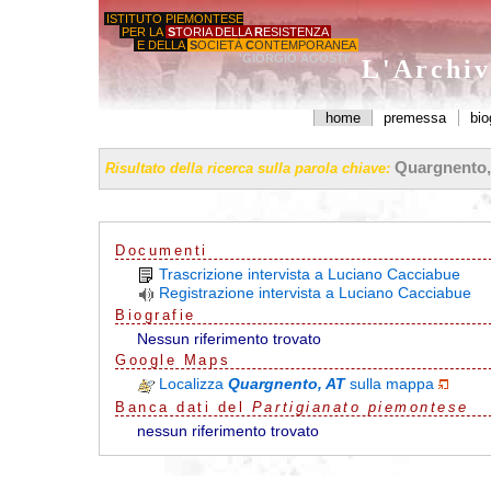
ISTITUTO PIEMONTESE
PER LA
S
TORIA DELLA
R
ESISTENZA
E DELLA
S
OCIETÀ
C
ONTEMPORANEA
'GIORGIO AGOSTI'
L'Archiv
home
premessa
bio
Quargnento,
Risultato della ricerca sulla parola chiave:
Documenti
Trascrizione intervista a Luciano Cacciabue
Registrazione intervista a Luciano Cacciabue
Biografie
Nessun riferimento trovato
G
o
o
g
l
e
Maps
Localizza
Quargnento, AT
sulla mappa
Banca dati del
Partigianato piemontese
nessun riferimento trovato