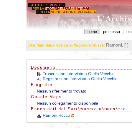
ISTITUTO PIEMONTESE
PER LA
S
TORIA DELLA
R
ESISTENZA
E DELLA
S
OCIETÀ
C
ONTEMPORANEA
'GIORGIO AGOSTI'
L'Archiv
home
premessa
bio
Ramoni, [ ]
Risultato della ricerca sulla parola chiave:
Documenti
Trascrizione intervista a Otello Vecchio
Registrazione intervista a Otello Vecchio
Biografie
Nessun riferimento trovato
G
o
o
g
l
e
Maps
Nessun collegamento disponibile
Banca dati del
Partigianato piemontese
Ramoni Rocco