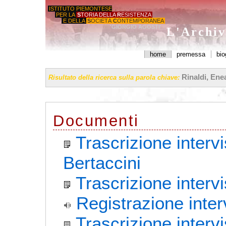
ISTITUTO PIEMONTESE
PER LA
S
TORIA DELLA
R
ESISTENZA
E DELLA
S
OCIETÀ
C
ONTEMPORANEA
'GIORGIO AGOSTI'
L'Archiv
home
premessa
bio
Rinaldi, Ene
Risultato della ricerca sulla parola chiave:
Documenti
Trascrizione intervi
Bertaccini
Trascrizione interv
Registrazione inter
Trascrizione inter