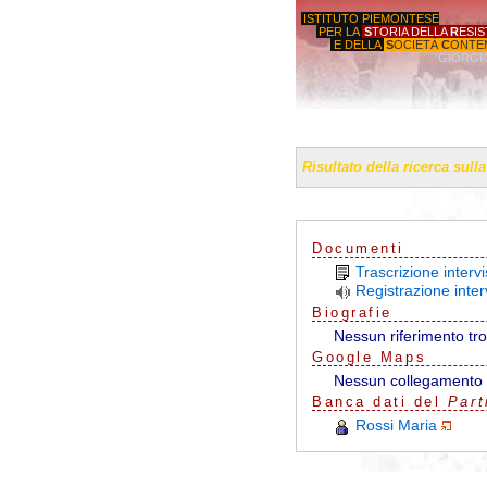
ISTITUTO PIEMONTESE
PER LA
S
TORIA DELLA
R
ESI
E DELLA
S
OCIETÀ
C
ONTE
'GIORGI
Risultato della ricerca sull
Documenti
Trascrizione inter
Registrazione inte
Biografie
Nessun riferimento tr
G
o
o
g
l
e
Maps
Nessun collegamento 
Banca dati del
Part
Rossi Maria