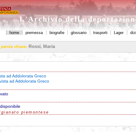
STENZA
MPORANEA
O AGOSTI'
L'Archivio della deportazio
home
premessa
biografie
glossario
trasporti
Lager
diz
Rossi, Maria
a parola chiave:
vista ad Addolorata Greco
rvista ad Addolorata Greco
ovato
disponibile
igianato piemontese