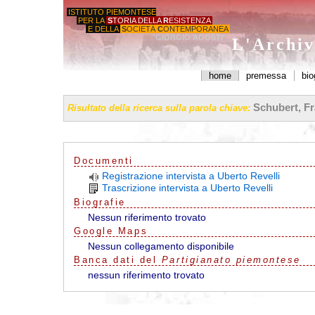
ISTITUTO PIEMONTESE
PER LA
S
TORIA DELLA
R
ESISTENZA
E DELLA
S
OCIETÀ
C
ONTEMPORANEA
'GIORGIO AGOSTI'
L'Archiv
home
premessa
bio
Schubert, Fr
Risultato della ricerca sulla parola chiave:
Documenti
Registrazione intervista a Uberto Revelli
Trascrizione intervista a Uberto Revelli
Biografie
Nessun riferimento trovato
G
o
o
g
l
e
Maps
Nessun collegamento disponibile
Banca dati del
Partigianato piemontese
nessun riferimento trovato