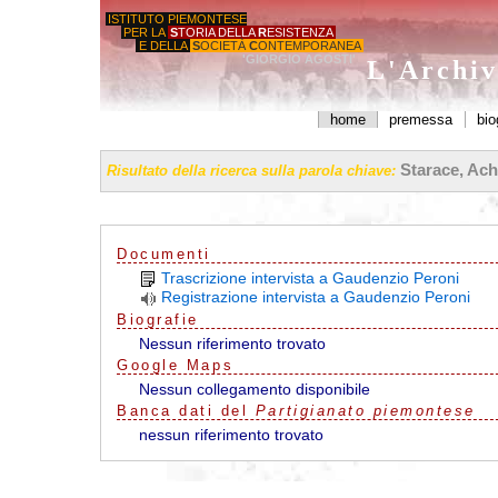
ISTITUTO PIEMONTESE
PER LA
S
TORIA DELLA
R
ESISTENZA
E DELLA
S
OCIETÀ
C
ONTEMPORANEA
'GIORGIO AGOSTI'
L'Archiv
home
premessa
bio
Starace, Achi
Risultato della ricerca sulla parola chiave:
Documenti
Trascrizione intervista a Gaudenzio Peroni
Registrazione intervista a Gaudenzio Peroni
Biografie
Nessun riferimento trovato
G
o
o
g
l
e
Maps
Nessun collegamento disponibile
Banca dati del
Partigianato piemontese
nessun riferimento trovato