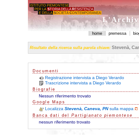
ISTITUTO PIEMONTESE
PER LA
S
TORIA DELLA
R
ESISTENZA
E DELLA
S
OCIETÀ
C
ONTEMPORANEA
'GIORGIO AGOSTI'
L'Archiv
home
premessa
bio
Stevenà, Ca
Risultato della ricerca sulla parola chiave:
Documenti
Registrazione intervista a Diego Verardo
Trascrizione intervista a Diego Verardo
Biografie
Nessun riferimento trovato
G
o
o
g
l
e
Maps
Localizza
Stevenà, Caneva, PN
sulla mappa
Banca dati del
Partigianato piemontese
nessun riferimento trovato