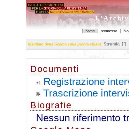
ISTITUTO PIEMONTESE
PER LA
S
TORIA DELLA
R
ESISTENZA
E DELLA
S
OCIETÀ
C
ONTEMPORANEA
'GIORGIO AGOSTI'
L'Archiv
home
premessa
bio
Strumia, [ ]
Risultato della ricerca sulla parola chiave:
Documenti
Registrazione inte
Trascrizione inter
Biografie
Nessun riferimento t