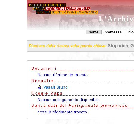
ISTITUTO PIEMONTESE
PER LA
S
TORIA DELLA
R
ESISTENZA
E DELLA
S
OCIETÀ
C
ONTEMPORANEA
'GIORGIO AGOSTI'
L'Archiv
home
premessa
bio
Stuparich, G
Risultato della ricerca sulla parola chiave:
Documenti
Nessun riferimento trovato
Biografie
Vasari Bruno
G
o
o
g
l
e
Maps
Nessun collegamento disponibile
Banca dati del
Partigianato piemontese
nessun riferimento trovato