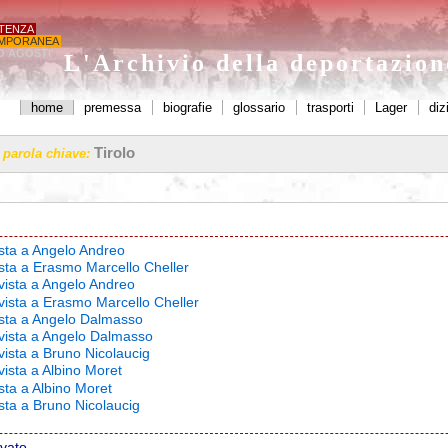
STENZA
MPORANEA
O AGOSTI'
L'Archivio della deportazio
home
premessa
biografie
glossario
trasporti
Lager
diz
Tirolo
a parola chiave:
ista a Angelo Andreo
ista a Erasmo Marcello Cheller
rvista a Angelo Andreo
rvista a Erasmo Marcello Cheller
vista a Angelo Dalmasso
rvista a Angelo Dalmasso
vista a Bruno Nicolaucig
vista a Albino Moret
ista a Albino Moret
ista a Bruno Nicolaucig
ovato