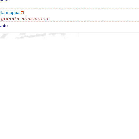
ulla mappa
igianato piemontese
vato