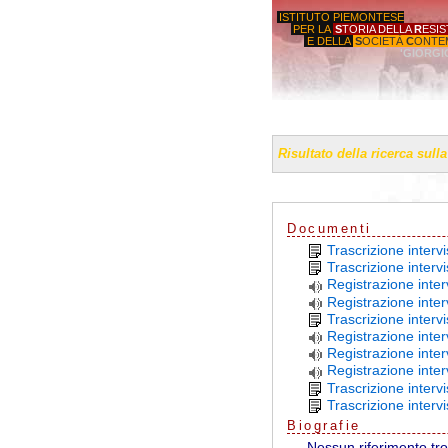
ISTITUTO PIEMONTESE
PER LA
S
TORIA DELLA
R
ESI
E DELLA
S
OCIETÀ
C
ONTE
'GIORGI
Risultato della ricerca sull
Documenti
Trascrizione interv
Trascrizione interv
Registrazione inte
Registrazione inte
Trascrizione inter
Registrazione inte
Registrazione inter
Registrazione inter
Trascrizione interv
Trascrizione interv
Biografie
Nessun riferimento tr