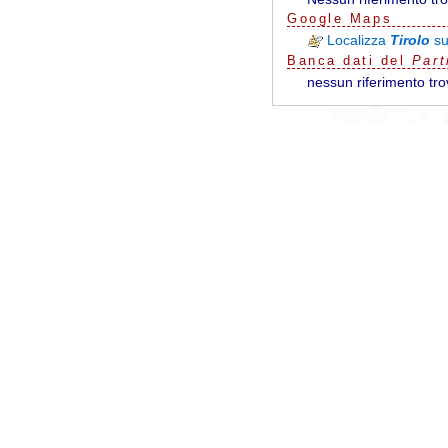
G
o
o
g
l
e
Maps
Localizza
Tirolo
s
Banca dati del
Part
nessun riferimento tro