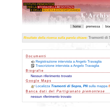
ISTITUTO PIEMONTESE
PER LA
S
TORIA DELLA
R
ESISTENZA
E DELLA
S
OCIETÀ
C
ONTEMPORANEA
'GIORGIO AGOSTI'
L'Archiv
home
premessa
bio
Tramonti di 
Risultato della ricerca sulla parola chiave:
Documenti
Registrazione intervista a Angelo Travaglia
Trascrizione intervista a Angelo Travaglia
Biografie
Nessun riferimento trovato
G
o
o
g
l
e
Maps
Localizza
Tramonti di Sopra, PN
sulla mappa
Banca dati del
Partigianato piemontese
nessun riferimento trovato