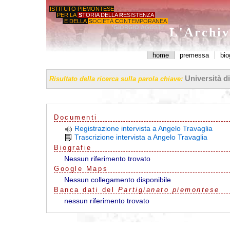
ISTITUTO PIEMONTESE
PER LA
S
TORIA DELLA
R
ESISTENZA
E DELLA
S
OCIETÀ
C
ONTEMPORANEA
'GIORGIO AGOSTI'
L'Archiv
home
premessa
bio
Università d
Risultato della ricerca sulla parola chiave:
Documenti
Registrazione intervista a Angelo Travaglia
Trascrizione intervista a Angelo Travaglia
Biografie
Nessun riferimento trovato
G
o
o
g
l
e
Maps
Nessun collegamento disponibile
Banca dati del
Partigianato piemontese
nessun riferimento trovato