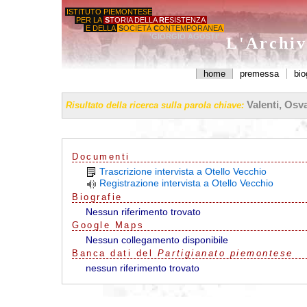
ISTITUTO PIEMONTESE
PER LA
S
TORIA DELLA
R
ESISTENZA
E DELLA
S
OCIETÀ
C
ONTEMPORANEA
'GIORGIO AGOSTI'
L'Archiv
home
premessa
bio
Valenti, Osv
Risultato della ricerca sulla parola chiave:
Documenti
Trascrizione intervista a Otello Vecchio
Registrazione intervista a Otello Vecchio
Biografie
Nessun riferimento trovato
G
o
o
g
l
e
Maps
Nessun collegamento disponibile
Banca dati del
Partigianato piemontese
nessun riferimento trovato