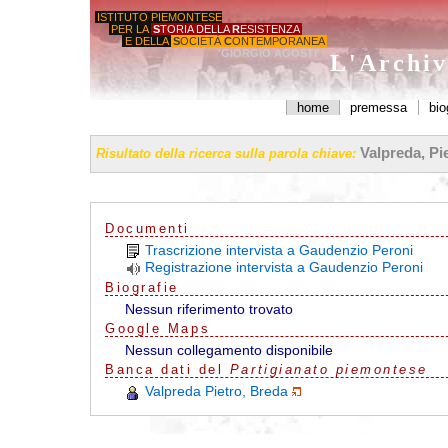
ISTITUTO PIEMONTESE
PER LA
S
TORIA DELLA
R
ESISTENZA
E DELLA
S
OCIETÀ
C
ONTEMPORANEA
'GIORGIO AGOSTI'
L'Archiv
home
premessa
bio
Valpreda, Pi
Risultato della ricerca sulla parola chiave:
Documenti
Trascrizione intervista a Gaudenzio Peroni
Registrazione intervista a Gaudenzio Peroni
Biografie
Nessun riferimento trovato
G
o
o
g
l
e
Maps
Nessun collegamento disponibile
Banca dati del
Partigianato piemontese
Valpreda Pietro, Breda