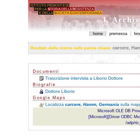
ISTITUTO PIEMONTESE
PER LA
S
TORIA DELLA
R
ESISTENZA
E DELLA
S
OCIETÀ
C
ONTEMPORANEA
'GIORGIO AGOSTI'
L'Archiv
home
premessa
bio
carcere, Ha
Risultato della ricerca sulla parola chiave:
Documenti
Trascrizione intervista a Liborio Dottore
Biografie
Dottore Liborio
G
o
o
g
l
e
Maps
Localizza
carcere, Hamm, Germania
sulla ma
Microsoft OLE DB Prov
[Microsoft][Driver ODBC Micro
/adp/ri