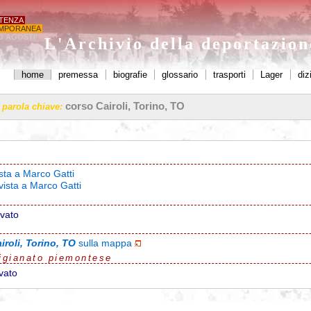
STENZA
MPORANEA
O AGOSTI'
L'Archivio della deportazio
home
premessa
biografie
glossario
trasporti
Lager
diz
corso Cairoli, Torino, TO
a parola chiave:
ista a Marco Gatti
vista a Marco Gatti
ovato
iroli, Torino, TO
sulla mappa
igianato piemontese
vato