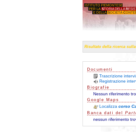
ISTITUTO PIEMONTESE
PER LA
S
TORIA DELLA
R
ESI
E DELLA
S
OCIETÀ
C
ONTE
'GIORGI
Risultato della ricerca sull
Documenti
Trascrizione interv
Registrazione inter
Biografie
Nessun riferimento tr
G
o
o
g
l
e
Maps
Localizza
corso Ca
Banca dati del
Part
nessun riferimento tro