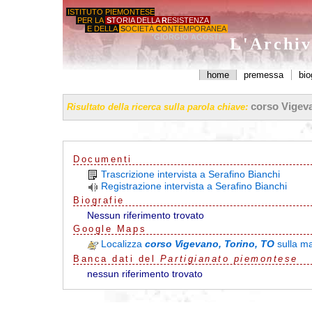
ISTITUTO PIEMONTESE
PER LA
S
TORIA DELLA
R
ESISTENZA
E DELLA
S
OCIETÀ
C
ONTEMPORANEA
'GIORGIO AGOSTI'
L'Archiv
home
premessa
bio
corso Vigeva
Risultato della ricerca sulla parola chiave:
Documenti
Trascrizione intervista a Serafino Bianchi
Registrazione intervista a Serafino Bianchi
Biografie
Nessun riferimento trovato
G
o
o
g
l
e
Maps
Localizza
corso Vigevano, Torino, TO
sulla m
Banca dati del
Partigianato piemontese
nessun riferimento trovato