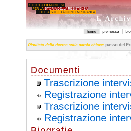
ISTITUTO PIEMONTESE
PER LA
S
TORIA DELLA
R
ESISTENZA
E DELLA
S
OCIETÀ
C
ONTEMPORANEA
'GIORGIO AGOSTI'
L'Archiv
home
premessa
bio
passo del Fr
Risultato della ricerca sulla parola chiave:
Documenti
Trascrizione interv
Registrazione inter
Trascrizione interv
Registrazione inte
Biografie