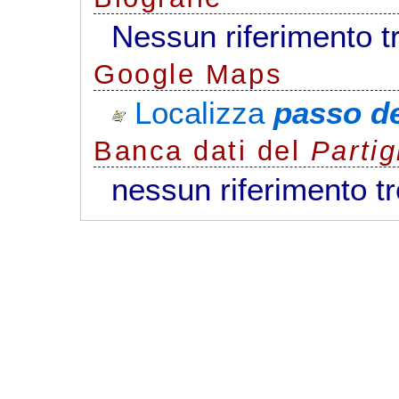
Nessun riferimento t
G
o
o
g
l
e
Maps
Localizza
passo d
Banca dati del
Parti
nessun riferimento t