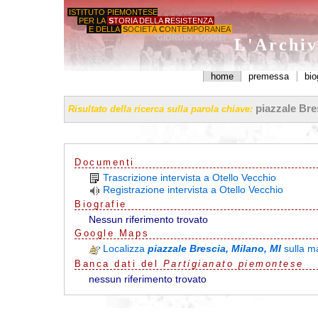
ISTITUTO PIEMONTESE
PER LA
S
TORIA DELLA
R
ESISTENZA
E DELLA
S
OCIETÀ
C
ONTEMPORANEA
'GIORGIO AGOSTI'
L'Archiv
home
premessa
bio
piazzale Bres
Risultato della ricerca sulla parola chiave:
Documenti
Trascrizione intervista a Otello Vecchio
Registrazione intervista a Otello Vecchio
Biografie
Nessun riferimento trovato
G
o
o
g
l
e
Maps
Localizza
piazzale Brescia, Milano, MI
sulla 
Banca dati del
Partigianato piemontese
nessun riferimento trovato