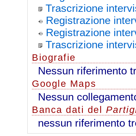
Trascrizione intervi
Registrazione inter
Registrazione inter
Trascrizione interv
Biografie
Nessun riferimento t
G
o
o
g
l
e
Maps
Nessun collegamento
Banca dati del
Parti
nessun riferimento t