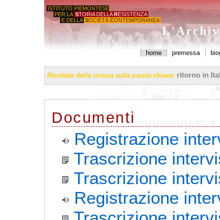
ISTITUTO PIEMONTESE
PER LA
S
TORIA DELLA
R
ESISTENZA
E DELLA
S
OCIETÀ
C
ONTEMPORANEA
'GIORGIO AGOSTI'
L'Archiv
home
premessa
bio
ritorno in It
Risultato della ricerca sulla parola chiave:
Documenti
Registrazione inter
Trascrizione interv
Trascrizione interv
Registrazione inter
Trascrizione interv