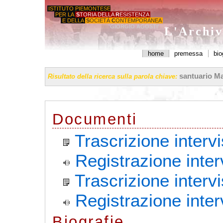
ISTITUTO PIEMONTESE
PER LA
S
TORIA DELLA
R
ESISTENZA
E DELLA
S
OCIETÀ
C
ONTEMPORANEA
'GIORGIO AGOSTI'
L'Archiv
home
premessa
bio
santuario Mar
Risultato della ricerca sulla parola chiave:
Documenti
Trascrizione interv
Registrazione inter
Trascrizione inter
Registrazione inte
Biografie