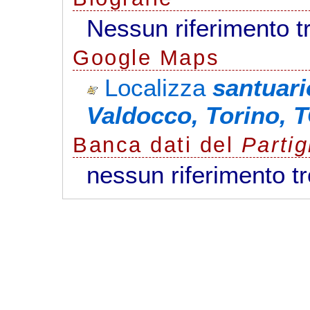
Nessun riferimento t
G
o
o
g
l
e
Maps
Localizza
santuari
Valdocco, Torino, 
Banca dati del
Parti
nessun riferimento t