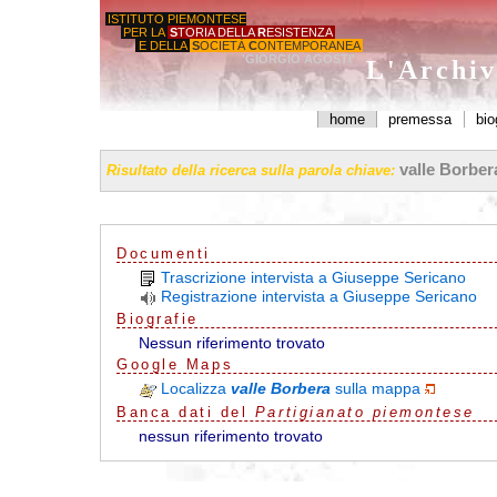
ISTITUTO PIEMONTESE
PER LA
S
TORIA DELLA
R
ESISTENZA
E DELLA
S
OCIETÀ
C
ONTEMPORANEA
'GIORGIO AGOSTI'
L'Archiv
home
premessa
bio
valle Borber
Risultato della ricerca sulla parola chiave:
Documenti
Trascrizione intervista a Giuseppe Sericano
Registrazione intervista a Giuseppe Sericano
Biografie
Nessun riferimento trovato
G
o
o
g
l
e
Maps
Localizza
valle Borbera
sulla mappa
Banca dati del
Partigianato piemontese
nessun riferimento trovato