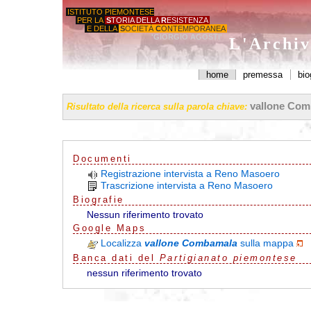
ISTITUTO PIEMONTESE
PER LA
S
TORIA DELLA
R
ESISTENZA
E DELLA
S
OCIETÀ
C
ONTEMPORANEA
'GIORGIO AGOSTI'
L'Archiv
home
premessa
bio
vallone Com
Risultato della ricerca sulla parola chiave:
Documenti
Registrazione intervista a Reno Masoero
Trascrizione intervista a Reno Masoero
Biografie
Nessun riferimento trovato
G
o
o
g
l
e
Maps
Localizza
vallone Combamala
sulla mappa
Banca dati del
Partigianato piemontese
nessun riferimento trovato