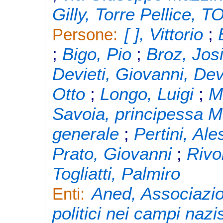
Gilly, Torre Pellice, T
[ ], Vittorio
;
Persone:
;
Bigo, Pio
;
Broz, Josi
Devieti, Giovanni, Dev
Otto
;
Longo, Luigi
;
M
Savoia, principessa M
generale
;
Pertini, Al
Prato, Giovanni
;
Rivo
Togliatti, Palmiro
Aned, Associazio
Enti:
politici nei campi nazis