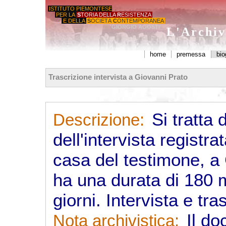
ISTITUTO PIEMONTESE
PER LA
S
TORIA DELLA
R
ESISTENZA
E DELLA
S
OCIETÀ
C
ONTEMPORANEA
'GIORGIO AGOSTI'
L'Archiv
home
premessa
bio
Trascrizione intervista a Giovanni Prato
Si tratta 
Descrizione:
dell'intervista registrat
casa del testimone, a 
ha una durata di 180 m
giorni. Intervista e t
Il do
Nota archivistica: