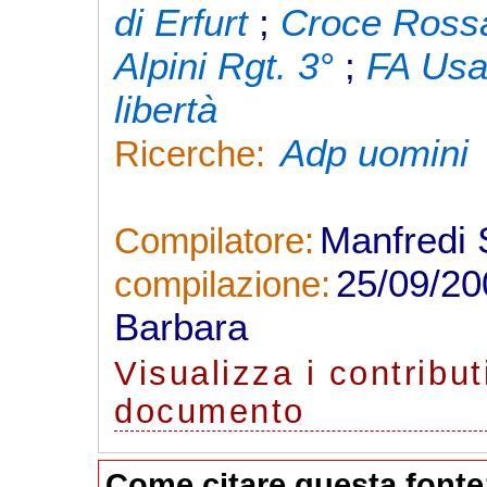
di Erfurt
;
Croce Rossa
Alpini Rgt. 3°
;
FA Usa
libertà
Adp uomini
Ricerche:
Manfredi
Compilatore:
25/09/2
compilazione:
Barbara
Visualizza
i contribut
documento
Come citare questa fonte