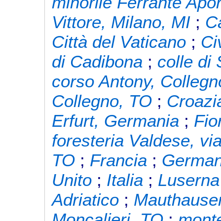
minorile Ferrante Apor
Vittore, Milano, MI
;
Ca
Città del Vaticano
;
Ci
di Cadibona
;
colle di
corso Antony, Collegn
Collegno, TO
;
Croazi
Erfurt, Germania
;
Fio
foresteria Valdese, vi
TO
;
Francia
;
German
Unito
;
Italia
;
Luserna
Adriatico
;
Mauthausen
Moncalieri, TO
;
monte