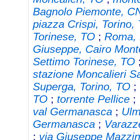
Bagnolo Piemonte, C
piazza Crispi, Torino,
Torinese, TO
;
Roma,
Giuseppe, Cairo Mont
Settimo Torinese, TO
stazione Moncalieri S
Superga, Torino, TO
;
TO
;
torrente Pellice
;
val Germanasca
;
Ulm
Germanasca
;
Varazz
;
via Giuseppe Mazzini