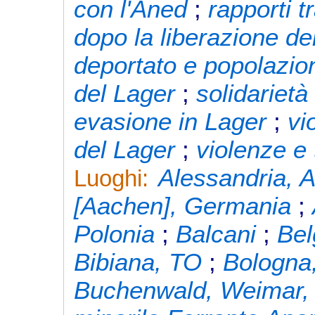
con l'Aned
;
rapporti t
dopo la liberazione de
deportato e popolazioni
del Lager
;
solidarietà
evasione in Lager
;
vi
del Lager
;
violenze e 
Alessandria, 
Luoghi:
[Aachen], Germania
;
Polonia
;
Balcani
;
Bel
Bibiana, TO
;
Bologna
Buchenwald, Weimar,