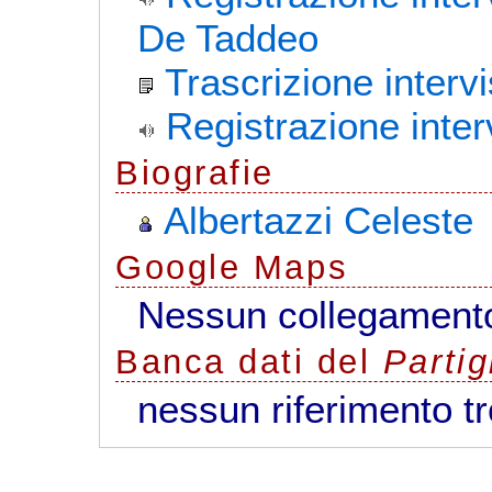
De Taddeo
Trascrizione interv
Registrazione inter
Biografie
Albertazzi Celeste
G
o
o
g
l
e
Maps
Nessun collegamento
Banca dati del
Parti
nessun riferimento t