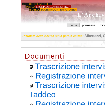
ISTITUTO PIEMONTESE
PER LA
S
TORIA DELLA
R
ESISTENZA
E DELLA
S
OCIETÀ
C
ONTEMPORANEA
'GIORGIO AGOSTI'
L'Archiv
home
premessa
bio
Albertazzi, C
Risultato della ricerca sulla parola chiave:
Documenti
Trascrizione interv
Registrazione inter
Trascrizione inter
Taddeo
Registrazione inte