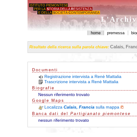
ISTITUTO PIEMONTESE
PER LA
S
TORIA DELLA
R
ESISTENZA
E DELLA
S
OCIETÀ
C
ONTEMPORANEA
'GIORGIO AGOSTI'
L'Archiv
home
premessa
bio
Calais, Fran
Risultato della ricerca sulla parola chiave:
Documenti
Registrazione intervista a Renè Mattalia
Trascrizione intervista a Renè Mattalia
Biografie
Nessun riferimento trovato
G
o
o
g
l
e
Maps
Localizza
Calais, Francia
sulla mappa
Banca dati del
Partigianato piemontese
nessun riferimento trovato