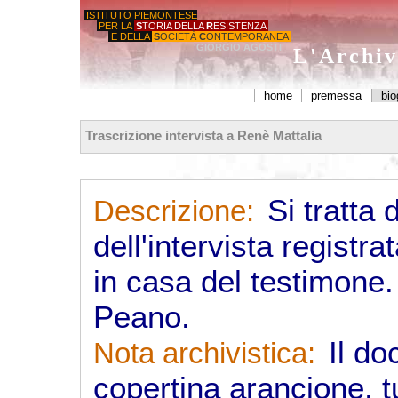
ISTITUTO PIEMONTESE
PER LA
S
TORIA DELLA
R
ESISTENZA
E DELLA
S
OCIETÀ
C
ONTEMPORANEA
'GIORGIO AGOSTI'
L'Archiv
home
premessa
bio
Trascrizione intervista a Renè Mattalia
Si tratta 
Descrizione:
dell'intervista registrat
in casa del testimone.
Peano.
Il do
Nota archivistica:
copertina arancione, t