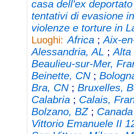
casa dell'ex deportato
tentativi di evasione i
violenze e torture in 
Africa
;
Aix-en
Luoghi:
Alessandria, AL
;
Alta
Beaulieu-sur-Mer, Fra
Beinette, CN
;
Bologn
Bra, CN
;
Bruxelles, B
Calabria
;
Calais, Fra
Bolzano, BZ
;
Canada
Vittorio Emanuele II 1