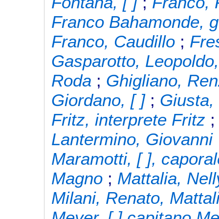
Fontana, [ ]
;
Franco, 
Franco Bahamonde, ge
Franco, Caudillo
;
Fre
Gasparotto, Leopoldo,
Roda
;
Ghigliano, Re
Giordano, [ ]
;
Giusta,
Fritz, interprete Fritz
Lantermino, Giovanni
Maramotti, [ ], capora
Magno
;
Mattalia, Nell
Milani, Renato, Matta
Meyer, [ ] capitano M