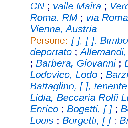
CN
;
valle Maira
;
Ver
Roma, RM
;
via Roma
Vienna, Austria
[ ], [ ], Bimb
Persone:
deportato
;
Allemandi,
;
Barbera, Giovanni
;
Lodovico, Lodo
;
Barzi
Battaglino, [ ], tenent
Lidia, Beccaria Rolfi L
Enrico
;
Bogetti, [ ]
;
B
Louis
;
Borgetti, [ ]
;
Br