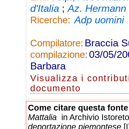
d'Italia
;
Az. Hermann 
Adp uomini
Ricerche:
Braccia 
Compilatore:
03/05/2
compilazione:
Barbara
Visualizza
i contribut
documento
Come citare questa fonte
Mattalia
in Archivio Istoret
deportazione piemontese
[