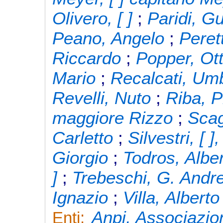
Olivero, [ ]
;
Paridi, G
Peano, Angelo
;
Peret
Riccardo
;
Popper, Ott
Mario
;
Recalcati, Um
Revelli, Nuto
;
Riba, P
maggiore Rizzo
;
Scag
Carletto
;
Silvestri, [ ]
Giorgio
;
Todros, Albe
]
;
Trebeschi, G. Andr
Ignazio
;
Villa, Alberto
Anpi, Associazion
Enti: