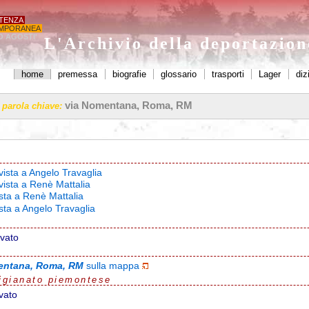
STENZA
MPORANEA
O AGOSTI'
L'Archivio della deportazio
home
premessa
biografie
glossario
trasporti
Lager
diz
via Nomentana, Roma, RM
a parola chiave:
vista a Angelo Travaglia
vista a Renè Mattalia
ista a Renè Mattalia
ista a Angelo Travaglia
ovato
entana, Roma, RM
sulla mappa
igianato piemontese
vato