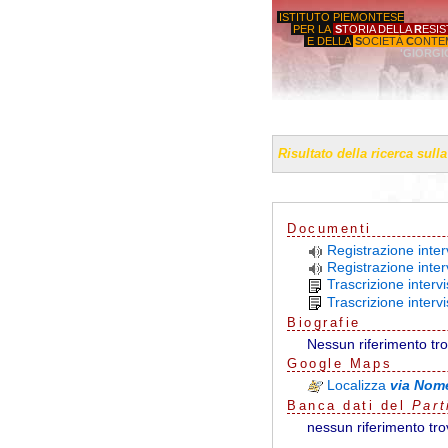
ISTITUTO PIEMONTESE
PER LA
S
TORIA DELLA
R
ESI
E DELLA
S
OCIETÀ
C
ONTE
'GIORGI
Risultato della ricerca sull
Documenti
Registrazione inter
Registrazione inter
Trascrizione interv
Trascrizione interv
Biografie
Nessun riferimento tr
G
o
o
g
l
e
Maps
Localizza
via Nom
Banca dati del
Part
nessun riferimento tro