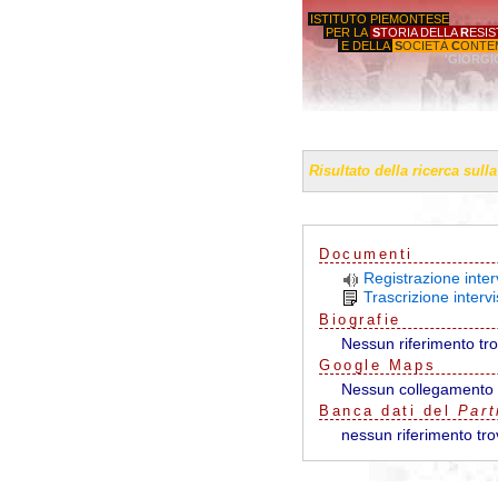
ISTITUTO PIEMONTESE
PER LA
S
TORIA DELLA
R
ESI
E DELLA
S
OCIETÀ
C
ONTE
'GIORGI
Risultato della ricerca sull
Documenti
Registrazione inter
Trascrizione interv
Biografie
Nessun riferimento tr
G
o
o
g
l
e
Maps
Nessun collegamento 
Banca dati del
Part
nessun riferimento tro