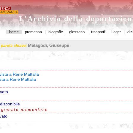
STENZA
MPORANEA
O AGOSTI'
L'Archivio della deportazio
home
premessa
biografie
glossario
trasporti
Lager
diz
Malagodi, Giuseppe
a parola chiave:
vista a Renè Mattalia
ista a Renè Mattalia
ovato
disponibile
igianato piemontese
vato