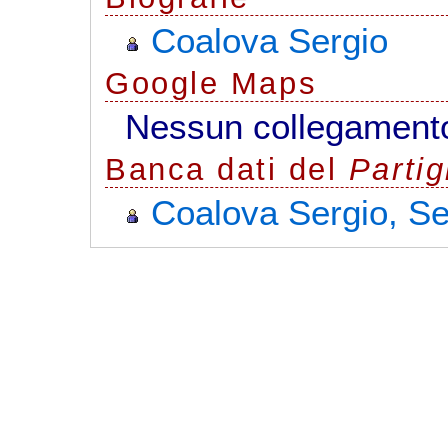
Coalova Sergio
G
o
o
g
l
e
Maps
Nessun collegamento
Banca dati del
Parti
Coalova Sergio, Se