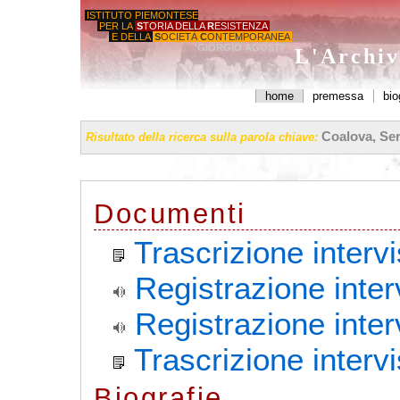
ISTITUTO PIEMONTESE
PER LA
S
TORIA DELLA
R
ESISTENZA
E DELLA
S
OCIETÀ
C
ONTEMPORANEA
'GIORGIO AGOSTI'
L'Archiv
home
premessa
bio
Coalova, Ser
Risultato della ricerca sulla parola chiave:
Documenti
Trascrizione interv
Registrazione inter
Registrazione inter
Trascrizione interv
Biografie