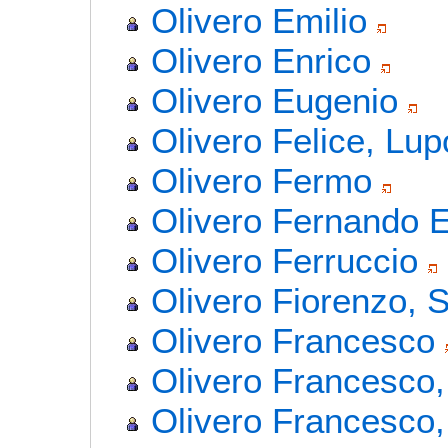
Olivero Emilio
Olivero Enrico
Olivero Eugenio
Olivero Felice, Lup
Olivero Fermo
Olivero Fernando E
Olivero Ferruccio
Olivero Fiorenzo, S
Olivero Francesco
Olivero Francesco,
Olivero Francesco