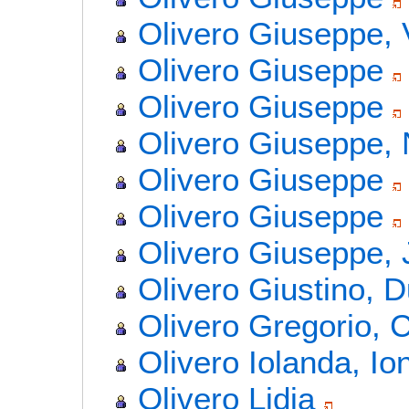
Olivero Giuseppe, 
Olivero Giuseppe
Olivero Giuseppe
Olivero Giuseppe, 
Olivero Giuseppe
Olivero Giuseppe
Olivero Giuseppe,
Olivero Giustino, 
Olivero Gregorio, C
Olivero Iolanda, Io
Olivero Lidia