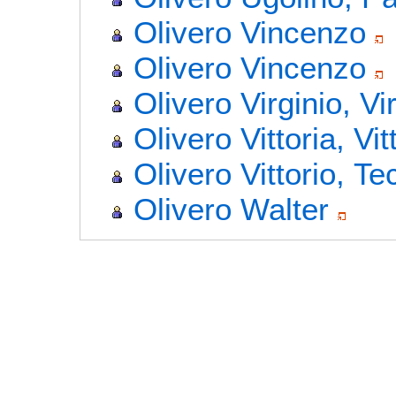
Olivero Vincenzo
Olivero Vincenzo
Olivero Virginio, Vi
Olivero Vittoria, Vit
Olivero Vittorio, Te
Olivero Walter