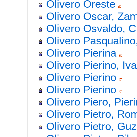
Olivero Oreste
Olivero Oscar, Za
Olivero Osvaldo, C
Olivero Pasqualino
Olivero Pierina
Olivero Pierino, Iv
Olivero Pierino
Olivero Pierino
Olivero Piero, Pieri
Olivero Pietro, Ro
Olivero Pietro, Guz