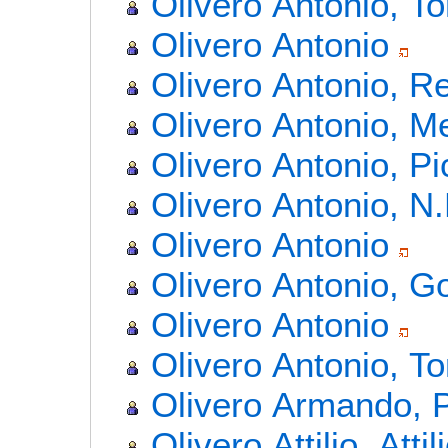
Olivero Antonio, To
Olivero Antonio
Olivero Antonio, 
Olivero Antonio, M
Olivero Antonio, Pi
Olivero Antonio, N
Olivero Antonio
Olivero Antonio, G
Olivero Antonio
Olivero Antonio, To
Olivero Armando, 
Olivero Attilio, Attil