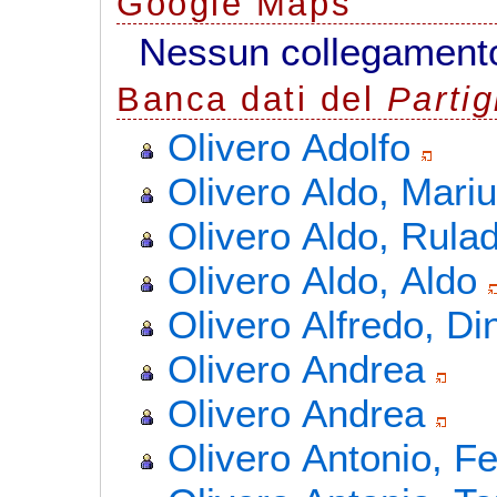
G
o
o
g
l
e
Maps
Nessun collegamento
Banca dati del
Parti
Olivero Adolfo
Olivero Aldo, Mari
Olivero Aldo, Rulad
Olivero Aldo, Aldo
Olivero Alfredo, Di
Olivero Andrea
Olivero Andrea
Olivero Antonio, Fe