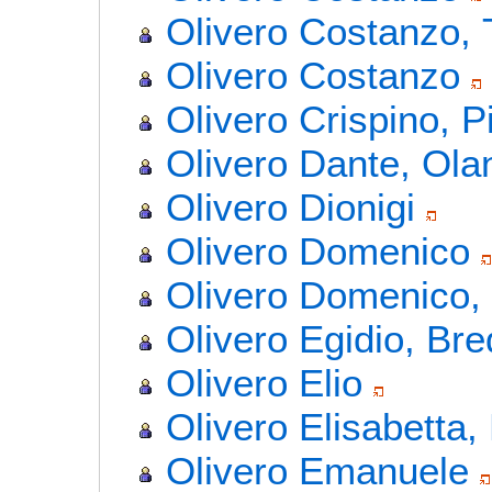
Olivero Costanzo, 
Olivero Costanzo
Olivero Crispino, P
Olivero Dante, Ola
Olivero Dionigi
Olivero Domenico
Olivero Domenico,
Olivero Egidio, Br
Olivero Elio
Olivero Elisabetta,
Olivero Emanuele