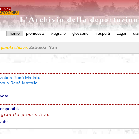
STENZA
MPORANEA
O AGOSTI'
L'Archivio della deportazio
home
premessa
biografie
glossario
trasporti
Lager
diz
Zaboski, Yuri
a parola chiave:
vista a Renè Mattalia
ista a Renè Mattalia
ovato
disponibile
igianato piemontese
vato