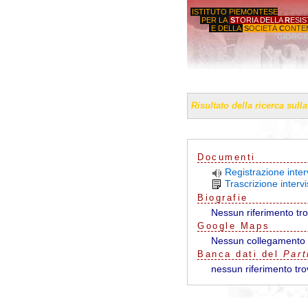
ISTITUTO PIEMONTESE
PER LA
S
TORIA DELLA
R
ESI
E DELLA
S
OCIETÀ
C
ONTE
'GIORGI
Risultato della ricerca sull
Documenti
Registrazione inter
Trascrizione interv
Biografie
Nessun riferimento tr
G
o
o
g
l
e
Maps
Nessun collegamento 
Banca dati del
Part
nessun riferimento tro