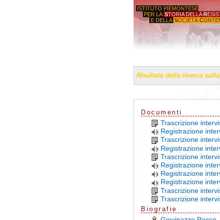
ISTITUTO PIEMONTESE
PER LA
S
TORIA DELLA
R
ESI
E DELLA
S
OCIETÀ
C
ONTE
'GIORGI
Risultato della ricerca sull
Documenti
Trascrizione inter
Registrazione inte
Trascrizione interv
Registrazione inter
Trascrizione inter
Registrazione inte
Registrazione inter
Registrazione inte
Trascrizione interv
Trascrizione inter
Biografie
Giovinazzo Rocco