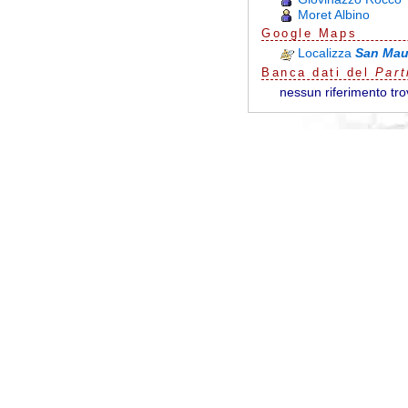
Moret Albino
G
o
o
g
l
e
Maps
Localizza
San Mau
Banca dati del
Part
nessun riferimento tro