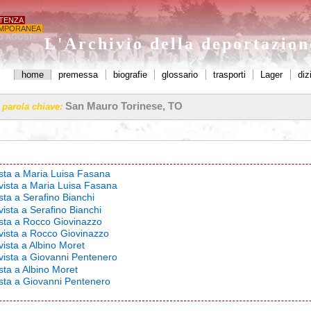
STENZA
MPORANEA
O AGOSTI'
L'Archivio della deportazio
home
premessa
biografie
glossario
trasporti
Lager
diz
San Mauro Torinese, TO
a parola chiave:
vista a Maria Luisa Fasana
rvista a Maria Luisa Fasana
ista a Serafino Bianchi
vista a Serafino Bianchi
vista a Rocco Giovinazzo
rvista a Rocco Giovinazzo
vista a Albino Moret
rvista a Giovanni Pentenero
ista a Albino Moret
vista a Giovanni Pentenero