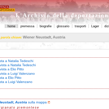
STENZA
MPORANEA
O AGOSTI'
L'Archivio della deportazio
home
premessa
biografie
glossario
trasporti
Lager
diz
Wiener Neustadt, Austria
a parola chiave:
ista a Natalia Tedeschi
vista a Natalia Tedeschi
ista a Elio Pitto
vista a Luigi Valenzano
sta a Elio Pitto
ista a Luigi Valenzano
Neustadt, Austria
sulla mappa
igianato piemontese