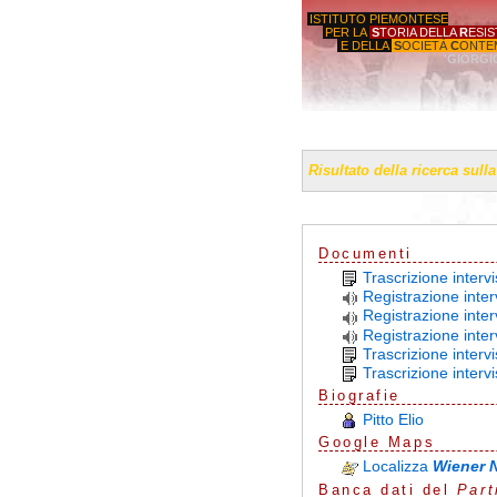
ISTITUTO PIEMONTESE
PER LA
S
TORIA DELLA
R
ESI
E DELLA
S
OCIETÀ
C
ONTE
'GIORGI
Risultato della ricerca sull
Documenti
Trascrizione interv
Registrazione inter
Registrazione interv
Registrazione inter
Trascrizione intervi
Trascrizione interv
Biografie
Pitto Elio
G
o
o
g
l
e
Maps
Localizza
Wiener 
Banca dati del
Part