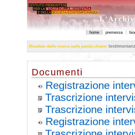
ISTITUTO PIEMONTESE
PER LA
S
TORIA DELLA
R
ESISTENZA
E DELLA
S
OCIETÀ
C
ONTEMPORANEA
'GIORGIO AGOSTI'
L'Archiv
home
premessa
bio
testimonianz
Risultato della ricerca sulla parola chiave:
Documenti
Registrazione inter
Trascrizione intervi
Trascrizione interv
Registrazione inter
Trascrizione interv