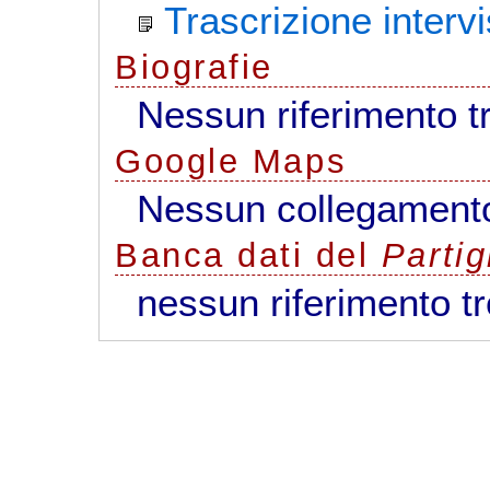
Trascrizione intervi
Biografie
Nessun riferimento t
G
o
o
g
l
e
Maps
Nessun collegamento
Banca dati del
Parti
nessun riferimento t