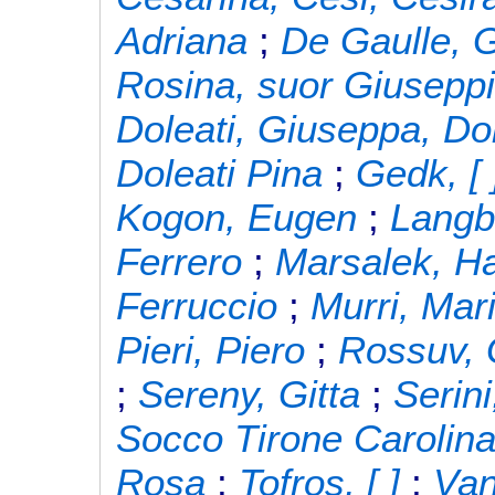
Adriana
;
De Gaulle, 
Rosina, suor Giusepp
Doleati, Giuseppa, Do
Doleati Pina
;
Gedk, [ 
Kogon, Eugen
;
Langb
Ferrero
;
Marsalek, H
Ferruccio
;
Murri, Mar
Pieri, Piero
;
Rossuv, 
;
Sereny, Gitta
;
Serini,
Socco Tirone Carolin
Rosa
;
Tofros, [ ]
;
Van