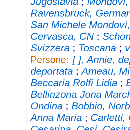
Jugoslavia
;
Mondovì
Ravensbruck, German
San Michele Mondovì
Cervasca, CN
;
Schon
Svizzera
;
Toscana
;
v
[ ], Annie, d
Persone:
deportata
;
Ameau, Mi
Beccaria Rolfi Lidia
;
Bellinzona Jona March
Ondina
;
Bobbio, Norb
Anna Maria
;
Carletti,
Cesarina, Cesi, Cesi