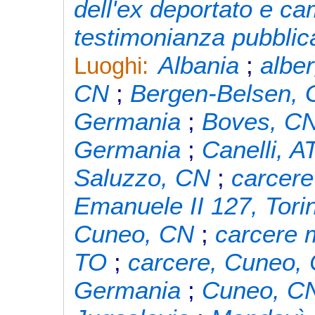
dell'ex deportato e c
testimonianza pubblica
Albania
;
albe
Luoghi:
CN
;
Bergen-Belsen, 
Germania
;
Boves, C
Germania
;
Canelli, A
Saluzzo, CN
;
carcere
Emanuele II 127, Tori
Cuneo, CN
;
carcere m
TO
;
carcere, Cuneo,
Germania
;
Cuneo, C