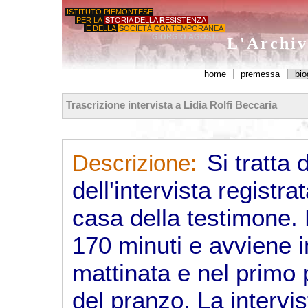
ISTITUTO PIEMONTESE
PER LA
S
TORIA DELLA
R
ESISTENZA
E DELLA
S
OCIETÀ
C
ONTEMPORANEA
'GIORGIO AGOSTI'
L'Archiv
home
premessa
bio
Trascrizione intervista a Lidia Rolfi Beccaria
Si tratta 
Descrizione:
dell'intervista registra
casa della testimone. 
170 minuti e avviene 
mattinata e nel primo
del pranzo. La intervi