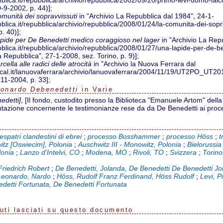
ubblica.it/repubblica/archivio/repubblica/2002/09/20/primo-levi-uomo-laic
0-9-2002, p. 44)];
omunità dei sopravvissuti
in "Archivio La Repubblica dal 1984", 24-1-
bblica.it/repubblica/archivio/repubblica/2008/01/24/la-comunita-dei-sopra
. 40)];
pide per De Benedetti medico coraggioso nel lager
in "Archivio La Rep
ubblica.it/repubblica/archivio/repubblica/2008/01/27/una-lapide-per-de-
a Repubblica", 27-1-2008, sez. Torino, p. 9)];
ella alle radici delle atrocità
in "Archivio la Nuova Ferrara dal
local.it/lanuovaferrara/archivio/lanuovaferrara/2004/11/19/UT2PO_UT201
-11-2004, p. 33];
onardo Debenedetti
in Varie
edetti]
, [Il fondo, custodito presso la Biblioteca "Emanuele Artom" dell
tazione concernente le testimonianze rese da da De Benedetti ai proc
espatri clandestini di ebrei
;
processo Bosshammer
;
processo Höss
;
t
itz [Oswiecim], Polonia
;
Auschwitz III - Monowitz, Polonia
;
Bielorussia
lonia
;
Lanzo d'Intelvi, CO
;
Modena, MO
;
Rivoli, TO
;
Svizzera
;
Torin
riedrich Robert
;
De Benedetti, Jolanda, De Benedetti De Benedetti J
Leonardo, Nardo
;
Höss, Rudolf Franz Ferdinand, Höss Rudolf
;
Levi, P
detti Fortunata, De Benedetti Fortunata
uti lasciati su questo documento