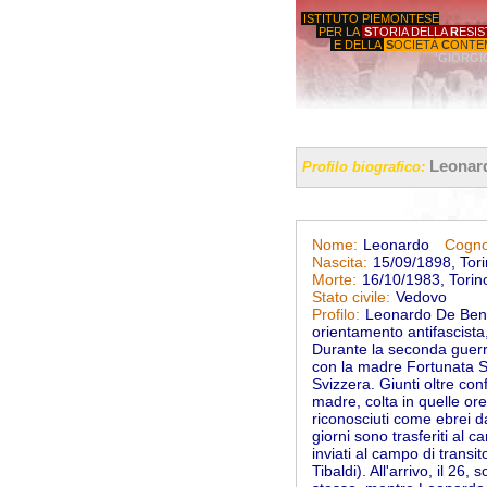
ISTITUTO PIEMONTESE
PER LA
S
TORIA DELLA
R
ESI
E DELLA
S
OCIETÀ
C
ONTE
'GIORGI
Leonard
Profilo biografico:
Leonardo
Nome:
Cogn
15/09/1898, Tori
Nascita:
16/10/1983, Torino
Morte:
Vedovo
Stato civile:
Leonardo De Bened
Profilo:
orientamento antifascista,
Durante la seconda guerra
con la madre Fortunata Se
Svizzera. Giunti oltre con
madre, colta in quelle ore
riconosciuti come ebrei da
giorni sono trasferiti al
inviati al campo di transi
Tibaldi). All'arrivo, il 2