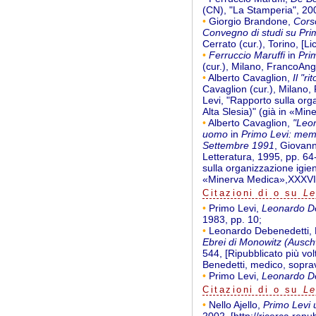
(CN), "La Stamperia", 20
•
Giorgio Brandone,
Cors
Convegno di studi su Pri
Cerrato (cur.), Torino, [L
•
Ferruccio Maruffi
in
Prim
(cur.), Milano, FrancoAnge
•
Alberto Cavaglion,
Il "r
Cavaglion (cur.), Milano,
Levi, "Rapporto sulla or
Alta Slesia)" (già in «Mi
•
Alberto Cavaglion,
"Leon
uomo
in
Primo Levi: memo
Settembre 1991
, Giovann
Letteratura, 1995, pp. 6
sulla organizzazione igie
«Minerva Medica»,XXXVII,
Citazioni di o su
Le
•
Primo Levi,
Leonardo D
1983, pp. 10;
•
Leonardo Debenedetti, 
Ebrei di Monowitz (Auschw
544, [Ripubblicato più vo
Benedetti, medico, sopra
•
Primo Levi,
Leonardo D
Citazioni di o su
Le
•
Nello Ajello,
Primo Levi 