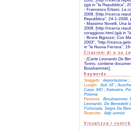
2002, [http://ricerca.rep
(già in "la Repubblica", 2
•
Francesco Erbani,
La c
2008, [http://ricerca.repu
Repubblica", 24-1-2008, p
•
Massimo Novelli,
Una la
2008, [http://ricerca.rep
coraggioso.html (già in "l
•
Bruna Bignozzi,
Con Marc
2003", "http://ricerca.ge
in "la Nuova Ferrara", 19
Citazioni di o su
Le
•
[Carte Leonardo De Ben
Torino, contiene documen
Bosshammer];
Keywords
deportazione
;
Soggetti:
Asti, AT
;
Auschw
Luoghi:
Carpi, MO
;
Katowice, Po
Polonia
Bosshammer, F
Persone:
Leonardo, De Benedetti 
Fortunata, Segre De Bene
Adp uomini
Ricerche:
Visualizza
i contrib