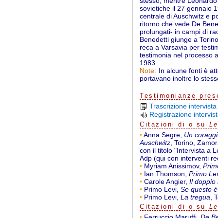
stesso, mentre Leonardo 
sovietiche il 27 gennaio 
centrale di Auschwitz e po
ritorno che vede De Benede
prolungati- in campi di rac
Benedetti giunge a Torino 
reca a Varsavia per test
testimonia nel processo 
1983.
In alcune fonti è a
Note:
portavano inoltre lo ste
Testimonianze prese
Trascrizione intervis
Registrazione intervi
Citazioni di o su
Le
•
Anna Segre,
Un coraggi
Auschwitz
, Torino, Zamor
con il titolo "Intervista 
Adp (qui con interventi re
•
Myriam Anissimov,
Primo
•
Ian Thomson,
Primo Le
•
Carole Angier,
Il doppio
•
Primo Levi,
Se questo 
•
Primo Levi,
La tregua
, 
Citazioni di o su
Le
•
Ferruccio Maruffi,
De Be