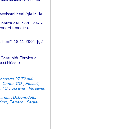
o-fino-all-eroismo.html
vvissuti.html (già in "la
ubblica dal 1984", 27-1-
benedetti-medico-
.html", 19-11-2004, [già
a Comunità Ebraica di
essi Höss e
rasporto 27 Tibaldi
;
Como, CO
;
Fossoli,
o, TO
;
Ucraina
;
Varsavia,
olanda
;
Debenedetti,
rimo, Ferrero
;
Segre,