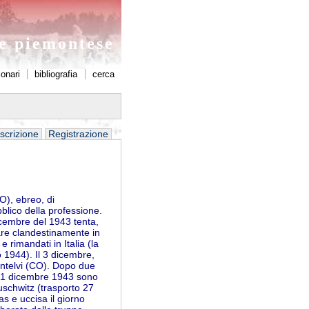
ne piemontese
ionari
bibliografia
cerca
scrizione
Registrazione
O), ebreo, di
bblico della professione.
dicembre del 1943 tenta,
iare clandestinamente in
e rimandati in Italia (la
o 1944). Il 3 dicembre,
'Intelvi (CO). Dopo due
l 21 dicembre 1943 sono
Auschwitz (trasporto 27
as e uccisa il giorno