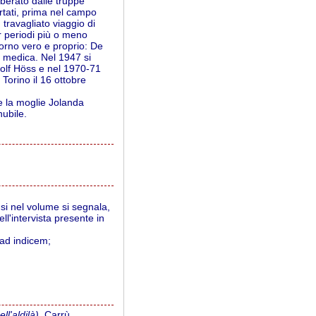
berato dalle truppe
ortati, prima nel campo
 travagliato viaggio di
er periodi più o meno
itorno vero e proprio: De
ne medica. Nel 1947 si
dolf Höss e nel 1970-71
orino il 16 ottobre
e la moglie Jolanda
ubile.
usi nel volume si segnala,
ll'intervista presente in
.ad indicem;
ll'aldilà)
, Carrù