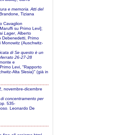
atura e memoria. Atti del
 Brandone, Tiziana
to Cavaglion
Maruffi su Primo Levi];
dai Lager
, Alberto
do Debenedetti, Primo
di Monowitz (Auschwitz-
icata di Se questo è un
nferrato 26-27-28
emonte e
 Primo Levi, "Rapporto
witz-Alta Slesia)" (già in
-12, novembre-dicembre
o di concentramento per
pp. 535-
nzioso. Leonardo De