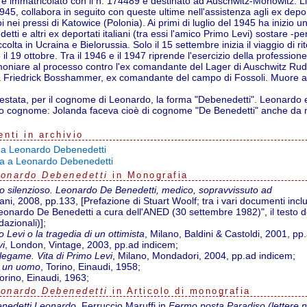
è immatricolato con il n. 174489 e destinato ad Auschwitz-Monowitz. Li
1945, collabora in seguito con queste ultime nell'assistenza agli ex dep
i nei pressi di Katowice (Polonia). Ai primi di luglio del 1945 ha inizio un
tti e altri ex deportati italiani (tra essi l'amico Primo Levi) sostare -p
colta in Ucraina e Bielorussia. Solo il 15 settembre inizia il viaggio di r
il 19 ottobre. Tra il 1946 e il 1947 riprende l'esercizio della professio
imoniare al processo contro l'ex comandante del Lager di Auschwitz Ru
a Friedrick Bosshammer, ex comandante del campo di Fossoli. Muore a T
ttestata, per il cognome di Leonardo, la forma "Debenedetti". Leonardo 
sso cognome: Jolanda faceva cioè di cognome "De Benedetti" anche da n
nti in archivio
ta a Leonardo Debenedetti
sta a Leonardo Debenedetti
onardo Debenedetti
in Monografia
o silenzioso. Leonardo De Benedetti, medico, sopravvissuto ad
ani, 2008, pp.133, [Prefazione di Stuart Woolf; tra i vari documenti incl
a Leonardo De Benedetti a cura dell'ANED (30 settembre 1982)", il testo de
dazionali)];
 Levi o la tragedia di un ottimista
, Milano, Baldini & Castoldi, 2001, pp
vi
, London, Vintage, 2003, pp.ad indicem;
 legame. Vita di Primo Levi
, Milano, Mondadori, 2004, pp.ad indicem;
è un uomo
, Torino, Einaudi, 1958;
Torino, Einaudi, 1963;
onardo Debenedetti
in Articolo di monografia
nedetti Leonardo
, Ferruccio Maruffi in
Fermo posta Paradiso (lettere ne