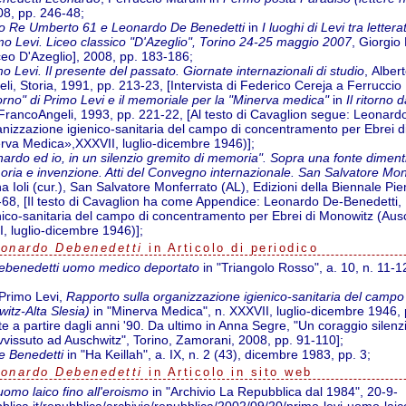
08, pp. 246-48;
o Re Umberto 61 e Leonardo De Benedetti
in
I luoghi di Levi tra letter
mo Levi. Liceo classico "D'Azeglio", Torino 24-25 maggio 2007
, Giorgio
iceo D'Azeglio], 2008, pp. 183-186;
o Levi. Il presente del passato. Giornate internazionali di studio
, Alber
li, Storia, 1991, pp. 213-23, [Intervista di Federico Cereja a Ferruccio 
itorno" di Primo Levi e il memoriale per la "Minerva medica"
in
Il ritorno 
 FrancoAngeli, 1993, pp. 221-22, [Al testo di Cavaglion segue: Leonar
ganizzazione igienico-sanitaria del campo di concentramento per Ebrei 
nerva Medica»,XXXVII, luglio-dicembre 1946)];
ardo ed io, in un silenzio gremito di memoria". Sopra una fonte diment
ria e invenzione. Atti del Convegno internazionale. San Salvatore Mo
a Ioli (cur.), San Salvatore Monferrato (AL), Edizioni della Biennale Pi
4-68, [Il testo di Cavaglion ha come Appendice: Leonardo De-Benedetti,
nico-sanitaria del campo di concentramento per Ebrei di Monowitz (Ausch
 luglio-dicembre 1946)];
onardo Debenedetti
in Articolo di periodico
ebenedetti uomo medico deportato
in "Triangolo Rosso", a. 10, n. 11
Primo Levi,
Rapporto sulla organizzazione igienico-sanitaria del camp
itz-Alta Slesia)
in "Minerva Medica", n. XXXVII, luglio-dicembre 1946, 
lte a partire dagli anni '90. Da ultimo in Anna Segre, "Un coraggio sile
vvissuto ad Auschwitz", Torino, Zamorani, 2008, pp. 91-110];
e Benedetti
in "Ha Keillah", a. IX, n. 2 (43), dicembre 1983, pp. 3;
onardo Debenedetti
in Articolo in sito web
uomo laico fino all'eroismo
in "Archivio La Repubblica dal 1984", 20-9-