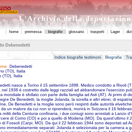
STENZA
MPORANEA
O AGOSTI'
L'Archivio della deportazio
home
premessa
biografie
glossario
trasporti
Lager
diz
o Debenedetti
Indice biografie testimoni
Biografia
Tra
Debenedetti
ome:
no (TO), Italia
 (TO), Italia
etti nasce a Torino il 15 settembre 1898. Medico condotto a Rivoli (T
 nel 1938 è costretto dalle leggi razziali ad abbandonare l'esercizio pu
 mondiale è sfollato con parte della famiglia ad Asti (AT). Ai primi di 
gre De Benedetti, la moglie Jolanda, la sorella e altri ebrei, di espatr
fine, De Benedetti e la moglie sono però respinti dalle autorità elvetiche 
 da un malore da cui non si riprenderà, morirà in Svizzera il 16 febbrai
 militi della Centuria confinaria, i due coniugi sono arrestati a Lanzo d
 carcere di Como (CO) e poi a quello di Modena (MO). Da quest'ultimo i
to di Fossoli (Carpi, MO). Da qui il 22 febbraio 1944 sono deportati ad 
6, sono immediatamente separati: Jolanda è selezionata per la camera a g