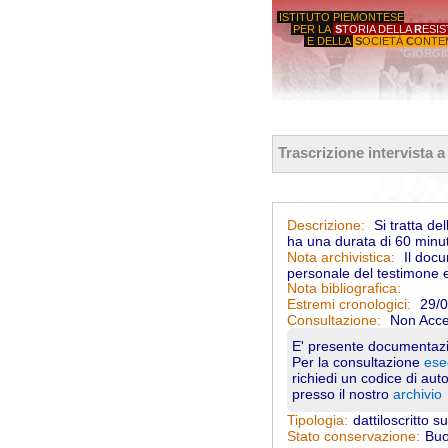
ISTITUTO PIEMONTESE
PER LA
S
TORIA DELLA
R
ESI
E DELLA
S
OCIETÀ
C
ONTE
'GIORGI
Trascrizione intervista a
Si tratta del
Descrizione:
ha una durata di 60 minut
Il docu
Nota archivistica:
personale del testimone 
Nota bibliografica:
29/0
Estremi cronologici:
Non Acce
Consultazione:
E' presente documentazi
Per la consultazione
ese
richiedi un codice di aut
presso il nostro
archivio
dattiloscritto s
Tipologia:
Bu
Stato conservazione: