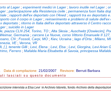
porto al Lager
;
esperimenti medici in Lager
;
lavoro inutile nel Lager
;
o
ager
;
partecipazione alla Resistenza civile
;
permanenza fuori Italia dop
ziale
;
rapporti dell'ex deportato con l'Aned
;
rapporti tra ex deportato e 
pporto con il corpo in Lager
;
reinserimento e problemi di salute dell'ex
ex deportato
;
ritorno in Italia dell'ex deportato attraverso il Centro racc
ager
;
suicidio in Lager
le, piazza CLN 254, Torino, TO
;
Alta Slesia
;
Auschwitz [Oswiecim], Po
 Weimar, Germania
;
carcere Le Nuove, corso Vittorio Emanuele II 127,
ssano, CN
;
Fossoli, Carpi, MO
;
Kiev, Ucraina
;
lago d'Orta
;
Milano, M
enezia, VE
;
Verona, VR
li, [ ], tenente Gilli
;
Levi, Elena
;
Levi, Elsa
;
Levi, Giorgina, Levi Arian 
Primo, Ferrero
;
Mafalda Maria Elisabetta di Savoia, principessa Mafald
a
21/02/2007
Berruti Barbara
Data di compilazione:
Revisore:
uti lasciati su questo documento
scrizione intervista a Elsa Levi
in Archivio Istoreto, fondo
Archivio della deportazi