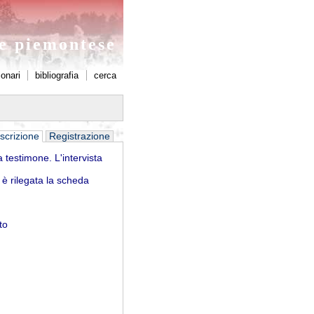
ne piemontese
ionari
bibliografia
cerca
scrizione
Registrazione
a testimone. L'intervista
 è rilegata la scheda
to