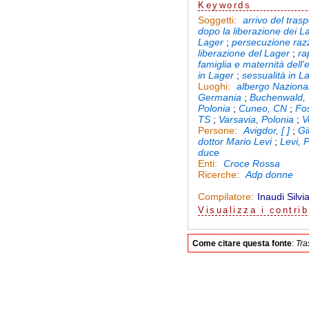
Keywords
arrivo del tras
Soggetti:
dopo la liberazione dei L
Lager
;
persecuzione raz
liberazione del Lager
;
ra
famiglia e maternità dell'
in Lager
;
sessualità in L
albergo Naziona
Luoghi:
Germania
;
Buchenwald,
Polonia
;
Cuneo, CN
;
Fo
TS
;
Varsavia, Polonia
;
V
Avigdor, [ ]
;
Gil
Persone:
dottor Mario Levi
;
Levi, 
duce
Croce Rossa
Enti:
Adp donne
Ricerche:
Inaudi Silvi
Compilatore:
Visualizza
i contrib
Come citare questa fonte
:
Tra