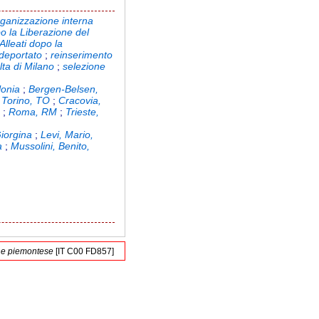
rganizzazione interna
o la Liberazione del
Alleati dopo la
 deportato
;
reinserimento
olta di Milano
;
selezione
lonia
;
Bergen-Belsen,
 Torino, TO
;
Cracovia,
I
;
Roma, RM
;
Trieste,
Giorgina
;
Levi, Mario,
a
;
Mussolini, Benito,
one piemontese
[IT C00 FD857]