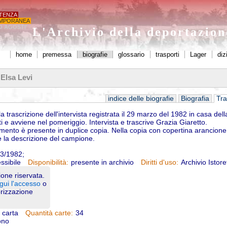
STENZA
MPORANEA
O AGOSTI'
L'Archivio della deportazio
home
premessa
biografie
glossario
trasporti
Lager
diz
 Elsa Levi
indice delle biografie
Biografia
Tra
la trascrizione dell'intervista registrata il 29 marzo del 1982 in casa dell
i e avviene nel pomeriggio. Intervista e trascrive Grazia Giaretto.
mento è presente in duplice copia. Nella copia con copertina arancione
e la descrizione del campione.
3/1982;
ssibile
presente in archivio
Archivio Istore
Disponibilità:
Diritti d'uso:
one riservata.
gui l'accesso
o
orizzazione
u carta
34
Quantità carte:
ono